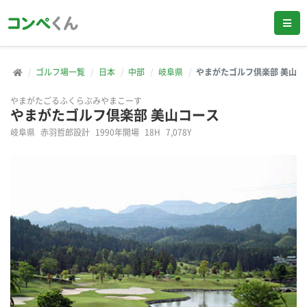
ゴルフ場一覧
日本
中部
岐阜県
やまがたゴルフ倶楽部 美山コ
やまがたごるふくらぶみやまこーす
やまがたゴルフ倶楽部 美山コース
岐阜県
赤羽哲郎設計
1990年開場
18H
7,078Y