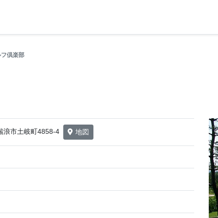
ルフ倶楽部
県瑞浪市土岐町4858-4
地図