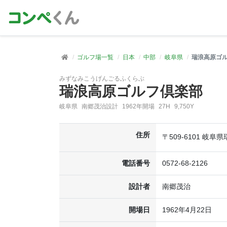
ゴルフ場一覧
日本
中部
岐阜県
瑞浪高原ゴ
みずなみこうげんごるふくらぶ
瑞浪高原ゴルフ倶楽部
岐阜県
南郷茂治設計
1962年開場
27H
9,750Y
住所
〒509-6101 岐阜
電話番号
0572-68-2126
設計者
南郷茂治
開場日
1962年4月22日