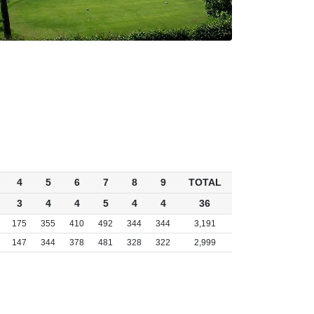
4
5
6
7
8
9
TOTAL
3
4
4
5
4
4
36
175
355
410
492
344
344
3,191
147
344
378
481
328
322
2,999