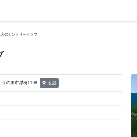
豆大仁カントリークラブ
ブ
県伊豆の国市浮橋1198
地図