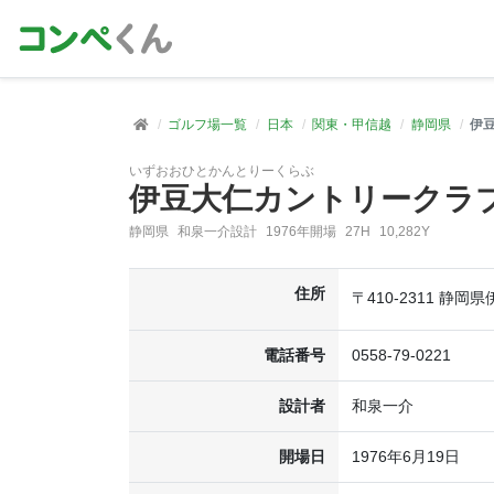
ゴルフ場一覧
日本
関東・甲信越
静岡県
伊
いずおおひとかんとりーくらぶ
伊豆大仁カントリークラ
静岡県
和泉一介設計
1976年開場
27H
10,282Y
住所
〒410-2311 静岡
電話番号
0558-79-0221
設計者
和泉一介
開場日
1976年6月19日