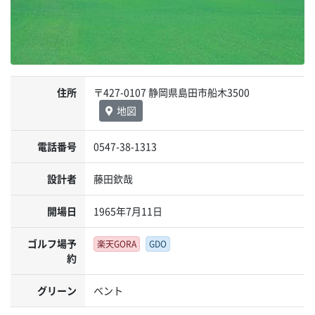
住所
〒427-0107 静岡県島田市船木3500
地図
電話番号
0547-38-1313
設計者
藤田欽哉
開場日
1965年7月11日
ゴルフ場予
楽天GORA
GDO
約
グリーン
ベント