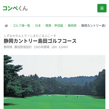
ゴルフ場一覧
日本
関東・甲信越
静岡県
静岡カントリー島田
しずおかかんとりーしまだごるふこーす
静岡カントリー島田ゴルフコース
静岡県
藤田欽哉設計
1965年開場
18H
6,646Y