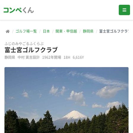
ゴルフ場一覧
日本
関東・甲信越
静岡県
富士宮ゴルフクラブ
ふじのみやごるふくらぶ
富士宮ゴルフクラブ
静岡県
中村 寅吉設計
1962年開場
18H
6,616Y