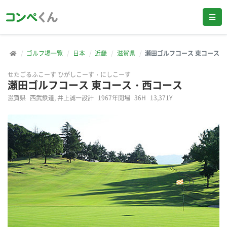
ゴルフ場一覧
日本
近畿
滋賀県
瀬田ゴルフコース 東コース・
せたごるふこーす ひがしこーす・にしこーす
瀬田ゴルフコース 東コース・西コース
滋賀県
西武鉄道, 井上誠一設計
1967年開場
36H
13,371Y