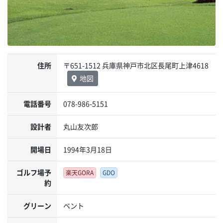
住所
〒651-1512 兵庫県神戸市北区長尾町上津4618
地図
電話番号
078-986-5151
設計者
丸山友次郎
開場日
1994年3月18日
ゴルフ場予
楽天GORA
GDO
約
グリーン
ベント