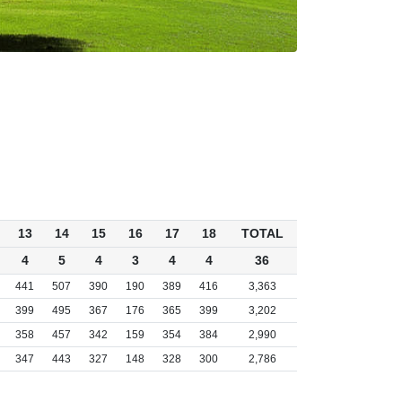
13
14
15
16
17
18
TOTAL
4
5
4
3
4
4
36
441
507
390
190
389
416
3,363
399
495
367
176
365
399
3,202
358
457
342
159
354
384
2,990
347
443
327
148
328
300
2,786