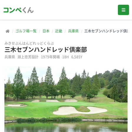
ゴルフ場一覧
日本
近畿
兵庫県
三木セブンハンドレッド倶楽
みきせぶんはんどれっどくらぶ
三木セブンハンドレッド倶楽部
兵庫県
淵上忠芳設計
1979年開場
18H
6,585Y