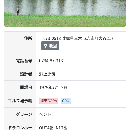
住所
〒673-0513 兵庫県三木市志染町大谷217
地図
電話番号
0794-87-3131
設計者
淵上忠芳
開場日
1979年7月19日
ゴルフ場予約
楽天GORA
GDO
グリーン
ベント
ドラコンホー
OUT4番 IN13番