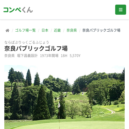
ゴルフ場一覧
日本
近畿
奈良県
奈良パブリックゴルフ場
ならぱぶりっくごるふじょう
奈良パブリックゴルフ場
奈良県
堀下昌義設計
1973年開場
18H
5,570Y