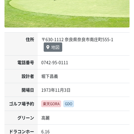
住所
〒630-1112 奈良県奈良市南庄町555-1
地図
電話番号
0742-95-0111
設計者
堀下昌義
開場日
1973年11月3日
ゴルフ場予約
楽天GORA
GDO
グリーン
高麗
ドラコンホー
6.16