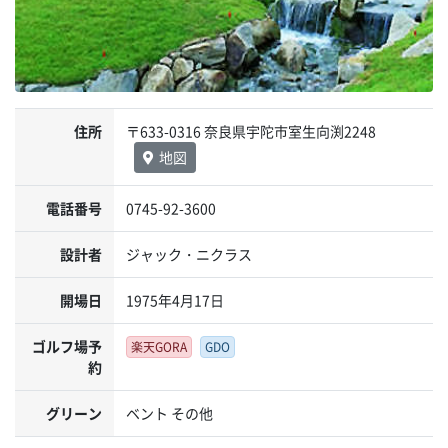
住所
〒633-0316 奈良県宇陀市室生向渕2248
地図
電話番号
0745-92-3600
設計者
ジャック・ニクラス
開場日
1975年4月17日
ゴルフ場予
楽天GORA
GDO
約
グリーン
ベント その他