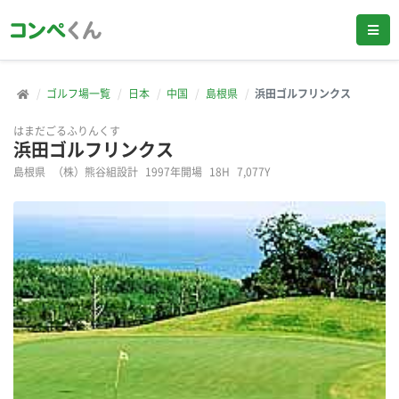
ゴルフ場一覧
日本
中国
島根県
浜田ゴルフリンクス
はまだごるふりんくす
浜田ゴルフリンクス
島根県
（株）熊谷組設計
1997年開場
18H
7,077Y