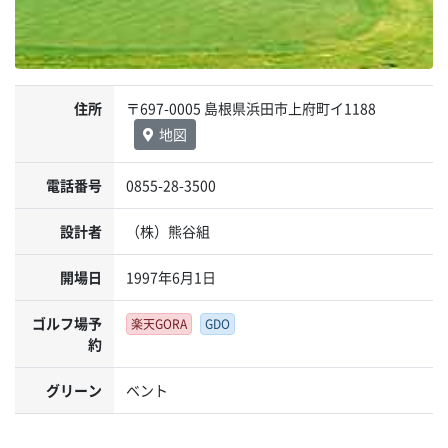
住所
〒697-0005 島根県浜田市上府町イ1188
地図
電話番号
0855-28-3500
設計者
（株）熊谷組
開場日
1997年6月1日
ゴルフ場予
楽天GORA
GDO
約
グリーン
ベント