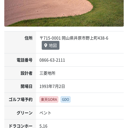
住所
〒715-0001 岡山県井原市野上町438-6
地図
電話番号
0866-63-2111
設計者
三菱地所
開場日
1993年7月2日
ゴルフ場予約
楽天GORA
GDO
グリーン
ベント
ドラコンホー
5,16