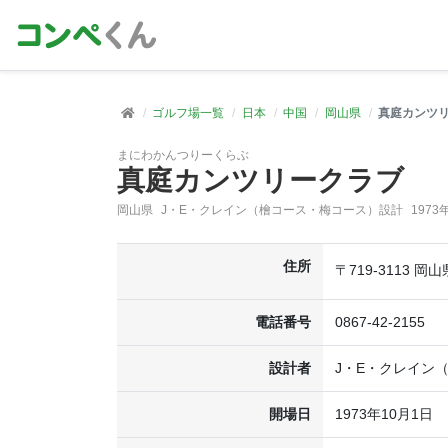
ゴルフ場一覧
日本
中国
岡山県
真庭カンツ
まにわかんつりーくらぶ
真庭カンツリークラブ
岡山県
J・E・クレイン（檜コース・梅コース）設計
1973
住所
〒719-3113 岡
電話番号
0867-42-2155
設計者
J・E・クレイン
開場日
1973年10月1日