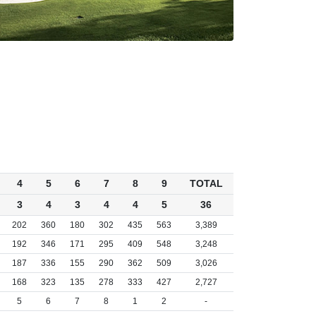
4
5
6
7
8
9
TOTAL
3
4
3
4
4
5
36
202
360
180
302
435
563
3,389
192
346
171
295
409
548
3,248
187
336
155
290
362
509
3,026
168
323
135
278
333
427
2,727
5
6
7
8
1
2
-