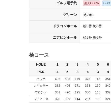
ゴルフ場予約
楽天GORA
GDO
グリーン
その他
ドラコンホール
桧9番 梅8番
ニアピンホール
桧5番 梅6番
桧コース
HOLE
1
2
3
4
5
6
PAR
4
5
3
4
3
4
バック
406
503
179
373
146
354
レギュラー
382
496
171
354
130
340
フロント
361
470
125
350
115
337
レディース
320
389
114
257
106
321