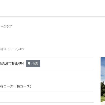
リークラブ
年開場
18H
6,742Y
山県真庭市杉山684
地図
（檜コース・梅コース）