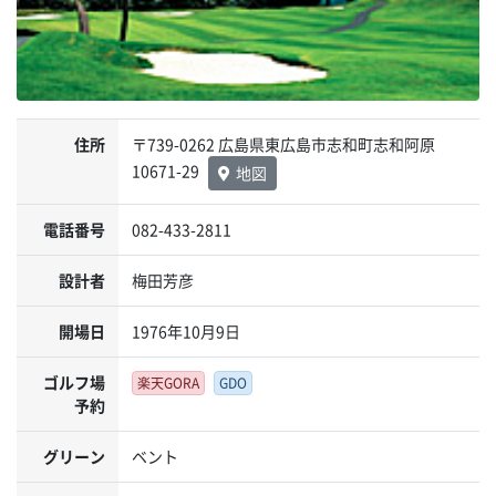
住所
〒739-0262 広島県東広島市志和町志和阿原
10671-29
地図
電話番号
082-433-2811
設計者
梅田芳彦
開場日
1976年10月9日
ゴルフ場
楽天GORA
GDO
予約
グリーン
ベント