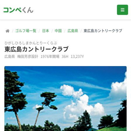
ゴルフ場一覧
日本
中国
広島県
東広島カントリークラブ
ひがしひろしまかんとりーくらぶ
東広島カントリークラブ
広島県
梅田芳彦設計
1976年開場
36H
13,237Y