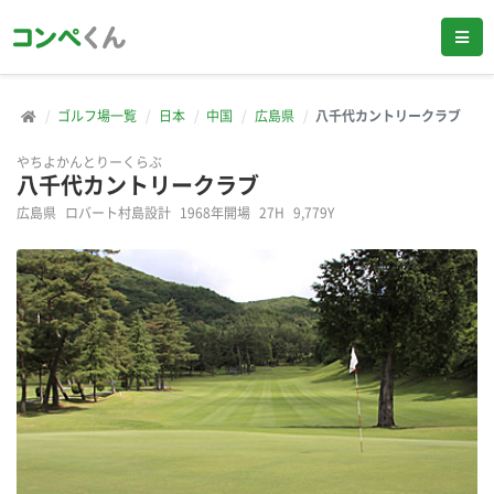
ゴルフ場一覧
日本
中国
広島県
八千代カントリークラブ
やちよかんとりーくらぶ
八千代カントリークラブ
広島県
ロバート村島設計
1968年開場
27H
9,779Y