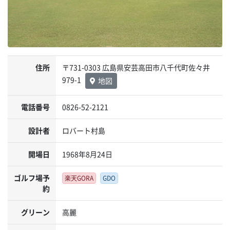
住所
〒731-0303 広島県安芸高田市八千代町佐々井
979-1
地図
電話番号
0826-52-2121
設計者
ロバート村島
開場日
1968年8月24日
ゴルフ場予
楽天GORA
GDO
約
グリーン
高麗