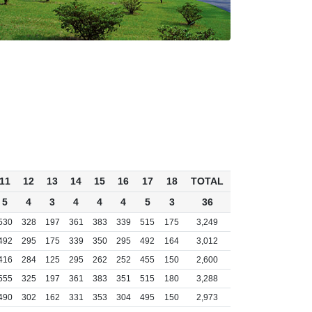
11
12
13
14
15
16
17
18
TOTAL
5
4
3
4
4
4
5
3
36
530
328
197
361
383
339
515
175
3,249
492
295
175
339
350
295
492
164
3,012
416
284
125
295
262
252
455
150
2,600
555
325
197
361
383
351
515
180
3,288
490
302
162
331
353
304
495
150
2,973