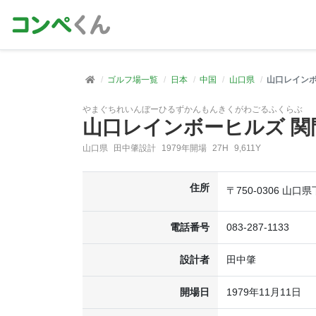
ゴルフ場一覧
日本
中国
山口県
山口レインボ
やまぐちれいんぼーひるずかんもんきくがわごるふくらぶ
山口レインボーヒルズ 
山口県
田中肇設計
1979年開場
27H
9,611Y
住所
〒750-0306 山
電話番号
083-287-1133
設計者
田中肇
開場日
1979年11月11日