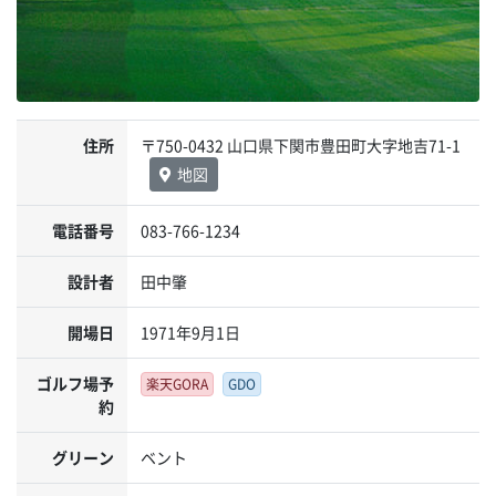
住所
〒750-0432 山口県下関市豊田町大字地吉71-1
地図
電話番号
083-766-1234
設計者
田中肇
開場日
1971年9月1日
ゴルフ場予
楽天GORA
GDO
約
グリーン
ベント