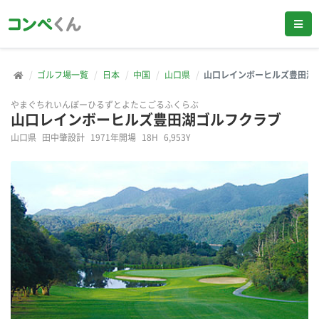
ゴルフ場一覧
日本
中国
山口県
山口レインボーヒルズ豊田湖
やまぐちれいんぼーひるずとよたこごるふくらぶ
山口レインボーヒルズ豊田湖ゴルフクラブ
山口県
田中肇設計
1971年開場
18H
6,953Y