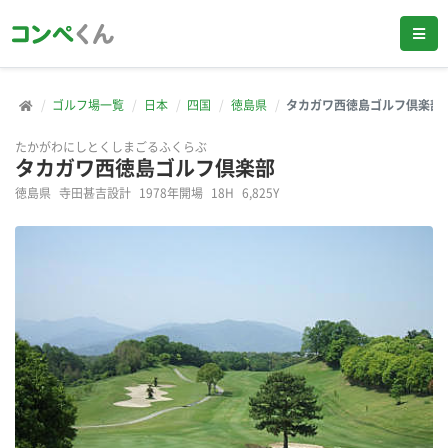
ゴルフ場一覧
日本
四国
徳島県
タカガワ西徳島ゴルフ倶楽部
たかがわにしとくしまごるふくらぶ
タカガワ西徳島ゴルフ倶楽部
徳島県
寺田甚吉設計
1978年開場
18H
6,825Y