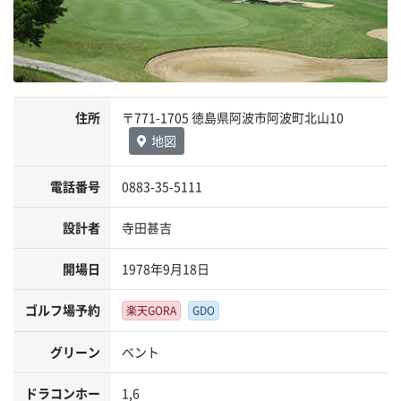
住所
〒771-1705 徳島県阿波市阿波町北山10
地図
電話番号
0883-35-5111
設計者
寺田甚吉
開場日
1978年9月18日
ゴルフ場予約
楽天GORA
GDO
グリーン
ベント
ドラコンホー
1,6