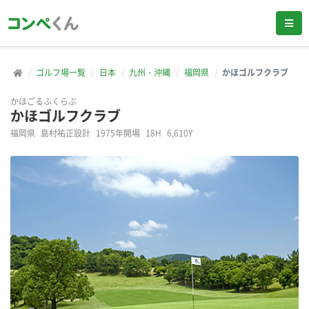
ゴルフ場一覧
日本
九州・沖縄
福岡県
かほゴルフクラブ
かほごるふくらぶ
かほゴルフクラブ
福岡県
島村祐正設計
1975年開場
18H
6,610Y