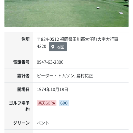
住所
〒824-0512 福岡県田川郡大任町大字大行事
4320
地図
電話番号
0947-63-2800
設計者
ピーター・トムソン, 島村祐正
開場日
1974年10月18日
ゴルフ場予
楽天GORA
GDO
約
グリーン
ベント