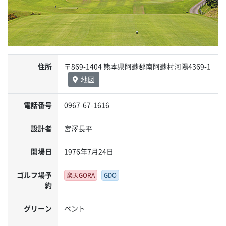
住所
〒869-1404 熊本県阿蘇郡南阿蘇村河陽4369-1
地図
電話番号
0967-67-1616
設計者
宮澤長平
開場日
1976年7月24日
ゴルフ場予
楽天GORA
GDO
約
グリーン
ベント