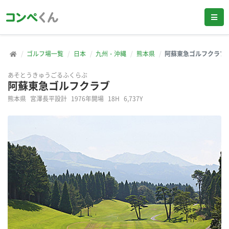
ゴルフ場一覧
日本
九州・沖縄
熊本県
阿蘇東急ゴルフクラブ
あそとうきゅうごるふくらぶ
阿蘇東急ゴルフクラブ
熊本県
宮澤長平設計
1976年開場
18H
6,737Y