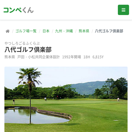
ゴルフ場一覧
日本
九州・沖縄
熊本県
八代ゴルフ倶楽部
やつしろごるふくらぶ
八代ゴルフ倶楽部
熊本県
戸田・小松共同企業体設計
1992年開場
18H
6,815Y