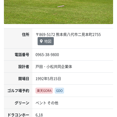
住所
〒869-5172 熊本県八代市二見本町2755
地図
電話番号
0965-38-9800
設計者
戸田・小松共同企業体
開場日
1992年5月15日
ゴルフ場予約
楽天GORA
GDO
グリーン
ベント その他
ドラコンホー
6,18