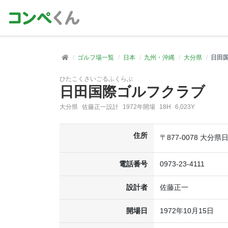
ゴルフ場一覧
日本
九州・沖縄
大分県
日田
ひたこくさいごるふくらぶ
日田国際ゴルフクラブ
大分県
佐藤正一設計
1972年開場
18H
6,023Y
住所
〒877-0078 大分県
電話番号
0973-23-4111
設計者
佐藤正一
開場日
1972年10月15日