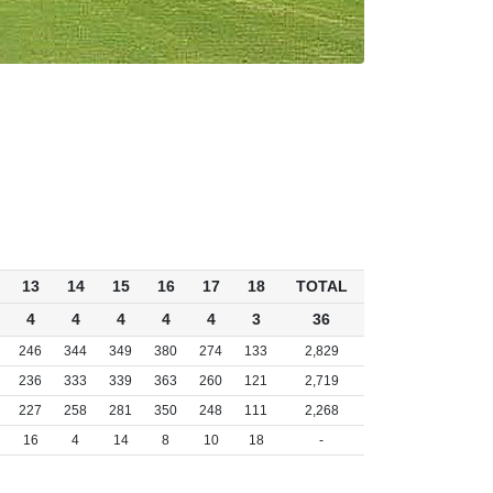
13
14
15
16
17
18
TOTAL
4
4
4
4
4
3
36
246
344
349
380
274
133
2,829
236
333
339
363
260
121
2,719
227
258
281
350
248
111
2,268
16
4
14
8
10
18
-