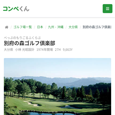
ゴルフ場一覧
日本
九州・沖縄
大分県
別府の森ゴルフ倶楽部
べっぷのもりごるふくらぶ
別府の森ゴルフ倶楽部
大分県
小林 光昭設計
1974年開場
27H
9,663Y