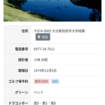
住所
〒874-0805 大分県別府市大字枝郷
地図
電話番号
0977-24-7611
設計者
小林 光昭
開場日
1974年11月5日
ゴルフ場予約
楽天GORA
GDO
グリーン
ベント
ドラコンホー
西9・東5・南8