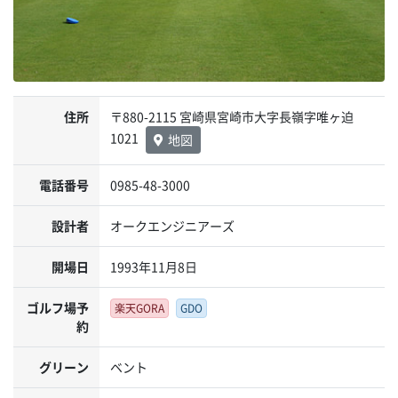
住所
〒880-2115 宮崎県宮崎市大字長嶺字唯ヶ迫
1021
地図
電話番号
0985-48-3000
設計者
オークエンジニアーズ
開場日
1993年11月8日
ゴルフ場予
楽天GORA
GDO
約
グリーン
ベント