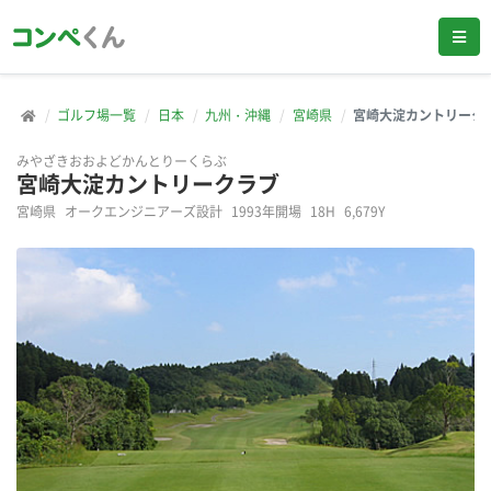
ゴルフ場一覧
日本
九州・沖縄
宮崎県
宮崎大淀カントリーク
みやざきおおよどかんとりーくらぶ
宮崎大淀カントリークラブ
宮崎県
オークエンジニアーズ設計
1993年開場
18H
6,679Y