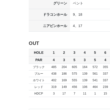
グリーン
ベント
ドラコンホール
9、18
ニアピンホール
4、17
OUT
HOLE
1
2
3
4
5
6
PAR
4
3
5
3
5
4
ブラック
485
204
605
164
572
355
ブルー
438
186
575
139
561
337
ホワイト
402
169
555
139
541
337
レッド
319
149
456
106
464
239
HDCP
3
17
7
11
1
15