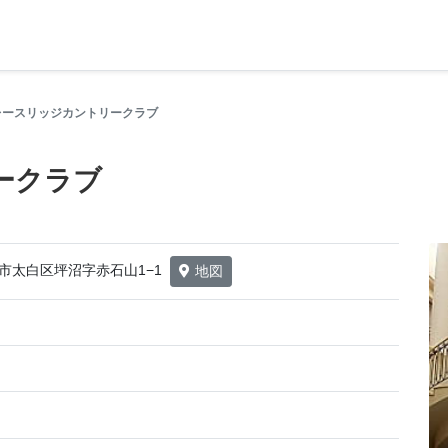
レースリッジカントリークラブ
ークラブ
仙台市太白区坪沼字赤石山1−1
地図