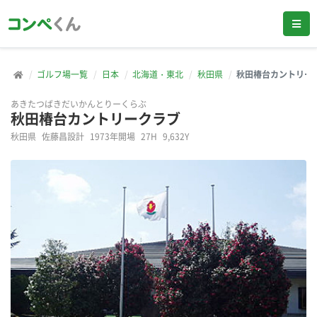
ゴルフ場一覧
日本
北海道・東北
秋田県
秋田椿台カントリー
あきたつばきだいかんとりーくらぶ
秋田椿台カントリークラブ
秋田県
佐藤昌設計
1973年開場
27H
9,632Y