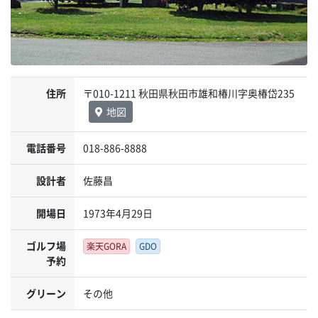
住所
〒010-1211 秋田県秋田市雄和椿川字奥椿岱235
地図
電話番号
018-886-8888
設計者
佐藤昌
開場日
1973年4月29日
ゴルフ場
楽天GORA
GDO
予約
グリーン
その他