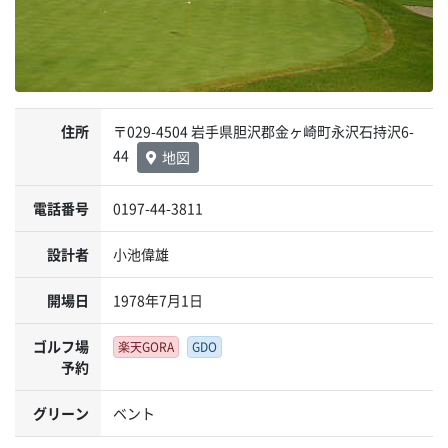
住所
〒029-4504 岩手県胆沢郡金ヶ崎町永沢石持沢6-
44
地図
電話番号
0197-44-3811
設計者
小池偉雄
開場日
1978年7月1日
ゴルフ場
楽天GORA
GDO
予約
グリーン
ベント