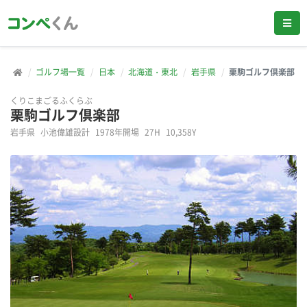
ゴルフ場一覧
日本
北海道・東北
岩手県
栗駒ゴルフ倶楽部
くりこまごるふくらぶ
栗駒ゴルフ倶楽部
岩手県
小池偉雄設計
1978年開場
27H
10,358Y