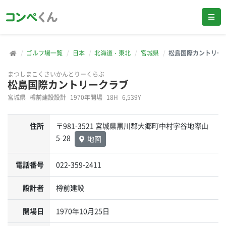
ゴルフ場一覧
日本
北海道・東北
宮城県
松島国際カントリー
まつしまこくさいかんとりーくらぶ
松島国際カントリークラブ
宮城県
樽前建設設計
1970年開場
18H
6,539Y
住所
〒981-3521 宮城県黒川郡大郷町中村字谷地際山
5-28
地図
電話番号
022-359-2411
設計者
樽前建設
開場日
1970年10月25日