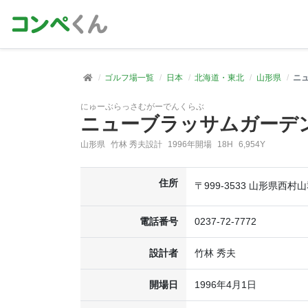
ゴルフ場一覧
日本
北海道・東北
山形県
ニ
にゅーぶらっさむがーでんくらぶ
ニューブラッサムガーデ
山形県
竹林 秀夫設計
1996年開場
18H
6,954Y
住所
〒999-3533 山形県西村
電話番号
0237-72-7772
設計者
竹林 秀夫
開場日
1996年4月1日