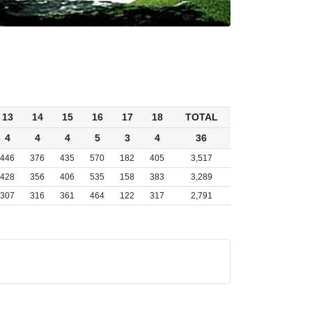
13
14
15
16
17
18
TOTAL
4
4
4
5
3
4
36
446
376
435
570
182
405
3,517
428
356
406
535
158
383
3,289
307
316
361
464
122
317
2,791