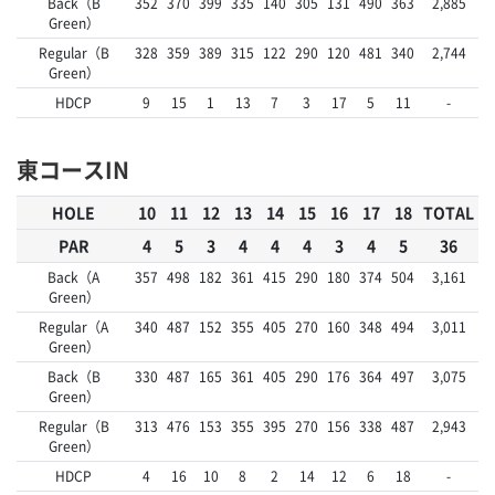
Back（B
352
370
399
335
140
305
131
490
363
2,885
Green）
Regular（B
328
359
389
315
122
290
120
481
340
2,744
Green）
HDCP
9
15
1
13
7
3
17
5
11
-
東コースIN
HOLE
10
11
12
13
14
15
16
17
18
TOTAL
PAR
4
5
3
4
4
4
3
4
5
36
Back（A
357
498
182
361
415
290
180
374
504
3,161
Green）
Regular（A
340
487
152
355
405
270
160
348
494
3,011
Green）
Back（B
330
487
165
361
405
290
176
364
497
3,075
Green）
Regular（B
313
476
153
355
395
270
156
338
487
2,943
Green）
HDCP
4
16
10
8
2
14
12
6
18
-