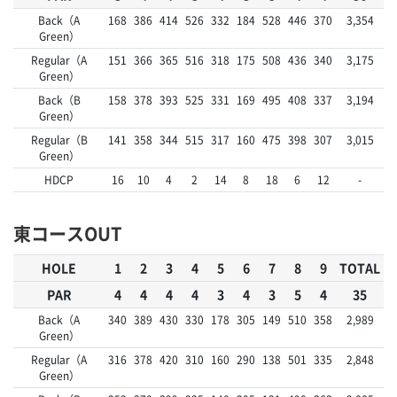
Back（A
168
386
414
526
332
184
528
446
370
3,354
Green）
Regular（A
151
366
365
516
318
175
508
436
340
3,175
Green）
Back（B
158
378
393
525
331
169
495
408
337
3,194
Green）
Regular（B
141
358
344
515
317
160
475
398
307
3,015
Green）
HDCP
16
10
4
2
14
8
18
6
12
-
東コースOUT
HOLE
1
2
3
4
5
6
7
8
9
TOTAL
PAR
4
4
4
4
3
4
3
5
4
35
Back（A
340
389
430
330
178
305
149
510
358
2,989
Green）
Regular（A
316
378
420
310
160
290
138
501
335
2,848
Green）