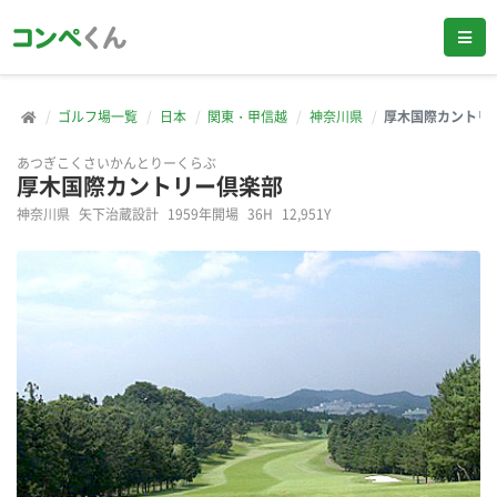
ゴルフ場一覧
日本
関東・甲信越
神奈川県
厚木国際カントリ
あつぎこくさいかんとりーくらぶ
厚木国際カントリー倶楽部
神奈川県
矢下治蔵設計
1959年開場
36H
12,951Y