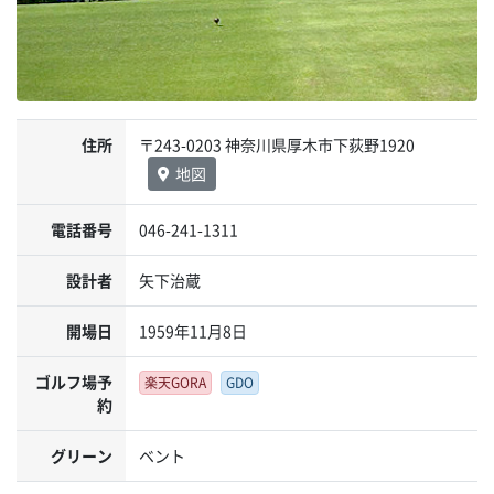
住所
〒243-0203 神奈川県厚木市下荻野1920
地図
電話番号
046-241-1311
設計者
矢下治蔵
開場日
1959年11月8日
ゴルフ場予
楽天GORA
GDO
約
グリーン
ベント