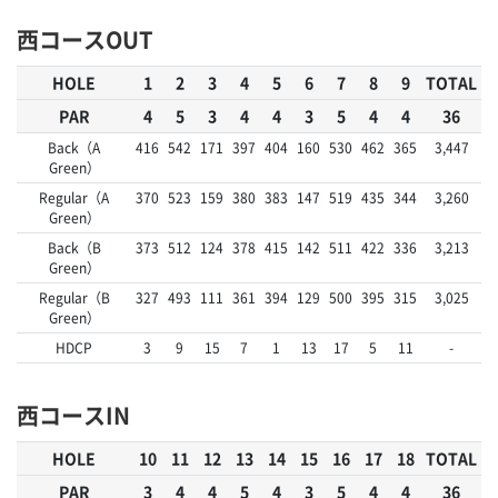
西コースOUT
HOLE
1
2
3
4
5
6
7
8
9
TOTAL
PAR
4
5
3
4
4
3
5
4
4
36
Back（A
416
542
171
397
404
160
530
462
365
3,447
Green）
Regular（A
370
523
159
380
383
147
519
435
344
3,260
Green）
Back（B
373
512
124
378
415
142
511
422
336
3,213
Green）
Regular（B
327
493
111
361
394
129
500
395
315
3,025
Green）
HDCP
3
9
15
7
1
13
17
5
11
-
西コースIN
HOLE
10
11
12
13
14
15
16
17
18
TOTAL
PAR
3
4
4
5
4
3
5
4
4
36