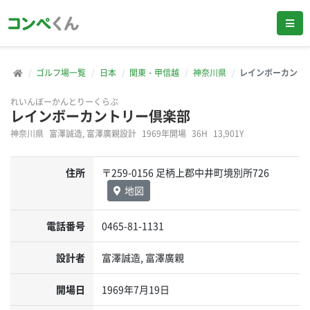
ゴルフ場一覧
日本
関東・甲信越
神奈川県
レインボーカント
れいんぼーかんとりーくらぶ
レインボーカントリー倶楽部
神奈川県
富澤誠造, 富澤廣親設計
1969年開場
36H
13,901Y
住所
〒259-0156 足柄上郡中井町境別所726
地図
電話番号
0465-81-1131
設計者
富澤誠造, 富澤廣親
開場日
1969年7月19日