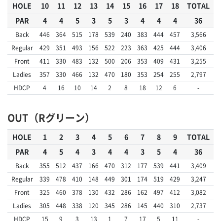
HOLE
10
11
12
13
14
15
16
17
18
TOTAL
PAR
4
4
5
3
5
3
4
4
4
36
Back
446
364
515
178
539
240
383
444
457
3,566
Regular
429
351
493
156
522
223
363
425
444
3,406
Front
411
330
483
132
500
206
353
409
431
3,255
Ladies
357
330
466
132
470
180
353
254
255
2,797
HDCP
4
16
10
14
2
8
18
12
6
-
OUT（Rグリーン）
HOLE
1
2
3
4
5
6
7
8
9
TOTAL
PAR
4
5
4
3
4
4
3
5
4
36
Back
355
512
437
166
470
312
177
539
441
3,409
Regular
339
478
410
148
449
301
174
519
429
3,247
Front
325
460
378
130
432
286
162
497
412
3,082
Ladies
305
448
338
120
345
286
145
440
310
2,737
HDCP
15
9
3
13
1
7
17
5
11
-