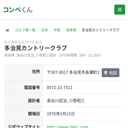
ゴルフ場一覧
日本
中部
岐阜県
多治見カントリークラブ
たじみかんとりーくらぶ
多治見カントリークラブ
岐阜県
長谷川武治, 小笹昭三設計
1976年開場
36H
13,180Y
住所
〒507-0017 多治見市長瀬町3
地図
電話番号
0572-23-7511
設計者
長谷川武治, 小笹昭三
開場日
1976年5月15日
公式ウェブサイト
http://www.tajicc.com