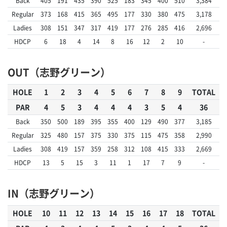
Back
405
191
435
390
525
183
345
400
510
3,384
Regular
373
168
415
365
495
177
330
380
475
3,178
Ladies
308
151
347
317
419
177
276
285
416
2,696
HDCP
6
18
4
14
8
16
12
2
10
-
OUT（志野グリーン）
HOLE
1
2
3
4
5
6
7
8
9
TOTAL
PAR
4
5
3
4
4
4
3
5
4
36
Back
350
500
189
395
355
400
129
490
377
3,185
Regular
325
480
157
375
330
375
115
475
358
2,990
Ladies
308
419
157
359
258
312
108
415
333
2,669
HDCP
13
5
15
3
11
1
17
7
9
-
IN（志野グリーン）
HOLE
10
11
12
13
14
15
16
17
18
TOTAL