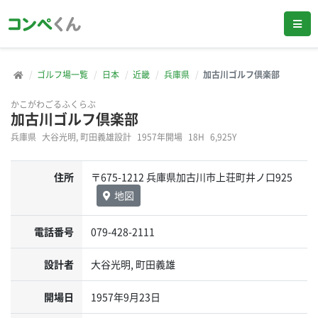
ゴルフ場一覧
日本
近畿
兵庫県
加古川ゴルフ倶楽部
かこがわごるふくらぶ
加古川ゴルフ倶楽部
兵庫県
大谷光明, 町田義雄設計
1957年開場
18H
6,925Y
住所
〒675-1212 兵庫県加古川市上荘町井ノ口925
地図
電話番号
079-428-2111
設計者
大谷光明, 町田義雄
開場日
1957年9月23日