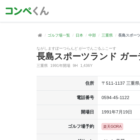
ゴルフ場一覧
日本
中部
三重県
長島スポーツ
ながしますぽーつらんど がーでんごるふこーす
長島スポーツランド ガ
三重県
1991年開場
9H
1,436Y
住所
〒511-1137 三
電話番号
0594-45-1122
開場日
1991年7月19日
ゴルフ場予約
楽天GORA