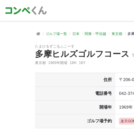
ゴルフ場一覧
日本
関東・甲信越
東京都
多
たまひるずごるふこーす
多摩ヒルズゴルフコース
T
東京都
1969年開場
18H
18Y
住所
〒206
電話番号
042-37
開場年
1969年
ゴルフ場予約
楽天GO