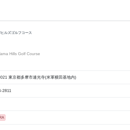
摩ヒルズゴルフコース
ama Hills Golf Course
-0021 東京都多摩市連光寺(米軍横田基地内)
4-2811
RA