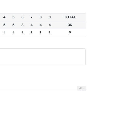
4
5
6
7
8
9
TOTAL
5
5
3
4
4
4
36
1
1
1
1
1
1
9
AD