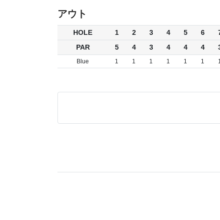
アウト
HOLE
1
2
3
4
5
6
PAR
5
4
3
4
4
4
Blue
1
1
1
1
1
1