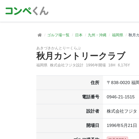
ゴルフ場一覧
日本
九州・沖縄
福岡県
秋月
あきづきかんとりーくらぶ
秋月カントリークラブ
福岡県
株式会社フジタ設計
1996年開場
18H
6,176Y
住所
〒838-0020 
電話番号
0946-21-1515
設計者
株式会社フジタ
開場日
1996年5月21日