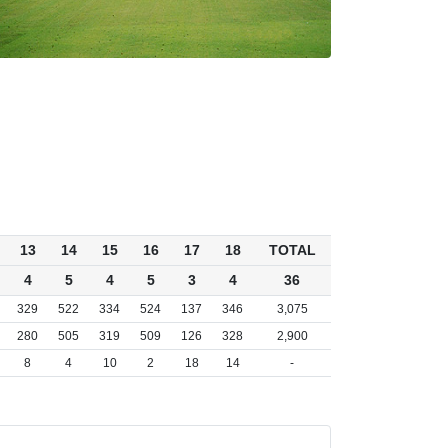
13
14
15
16
17
18
TOTAL
4
5
4
5
3
4
36
329
522
334
524
137
346
3,075
280
505
319
509
126
328
2,900
8
4
10
2
18
14
-