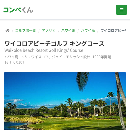
ゴルフ場一覧
アメリカ
ハワイ州
ハワイ島
ワイコロアビーチ
ワイコロアビーチゴルフ キングコース
Waikoloa Beach Resort Golf Kings' Course
ハワイ島
トム・ワイスコフ、ジェイ・モリッシュ設計
1990年開場
18H
6,010Y