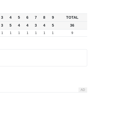
3
4
5
6
7
8
9
TOTAL
3
5
4
4
3
4
5
36
1
1
1
1
1
1
1
9
AD