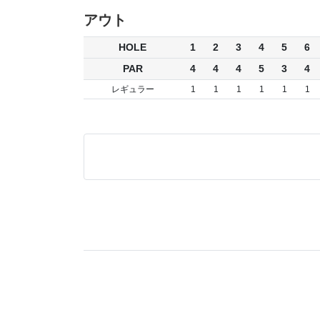
アウト
HOLE
1
2
3
4
5
6
PAR
4
4
4
5
3
4
レギュラー
1
1
1
1
1
1