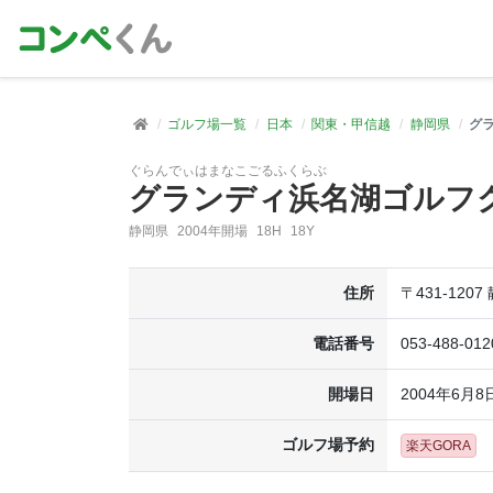
ゴルフ場一覧
日本
関東・甲信越
静岡県
グ
ぐらんでぃはまなこごるふくらぶ
グランディ浜名湖ゴルフ
静岡県
2004年開場
18H
18Y
住所
〒431-12
電話番号
053-488-012
開場日
2004年6月8
ゴルフ場予約
楽天GORA