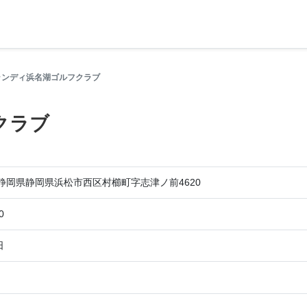
ランディ浜名湖ゴルフクラブ
クラブ
07 静岡県静岡県浜松市西区村櫛町字志津ノ前4620
0
日