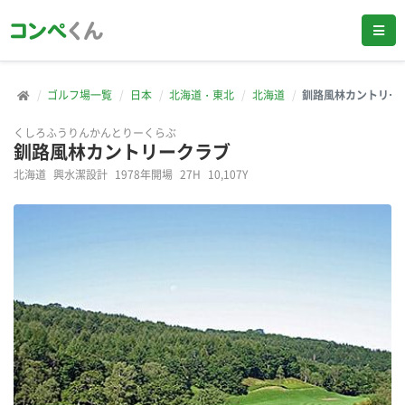
ゴルフ場一覧
日本
北海道・東北
北海道
釧路風林カントリー
くしろふうりんかんとりーくらぶ
釧路風林カントリークラブ
北海道
興水潔設計
1978年開場
27H
10,107Y