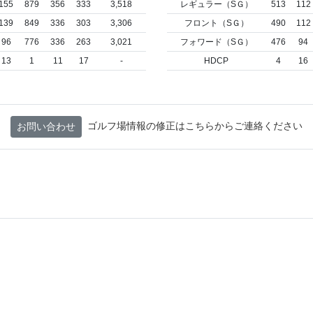
155
879
356
333
3,518
レギュラー（SＧ）
513
112
139
849
336
303
3,306
フロント（SＧ）
490
112
96
776
336
263
3,021
フォワード（SＧ）
476
94
13
1
11
17
-
HDCP
4
16
ゴルフ場情報の修正はこちらからご連絡ください
お問い合わせ