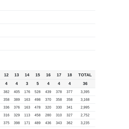
12
13
14
15
16
17
18
TOTAL
4
4
3
5
4
4
4
36
382
405
176
528
439
378
377
3,395
358
389
163
498
370
358
358
3,168
336
376
163
478
320
330
341
2,995
316
329
113
458
280
310
327
2,752
375
398
171
489
436
343
362
3,235