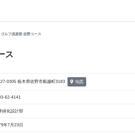
月ゴルフ倶楽部 佐野コース
ース
27-0305 栃木県佐野市船越町3183
地図
83-62-4141
洋緑化設計部
79年7月23日