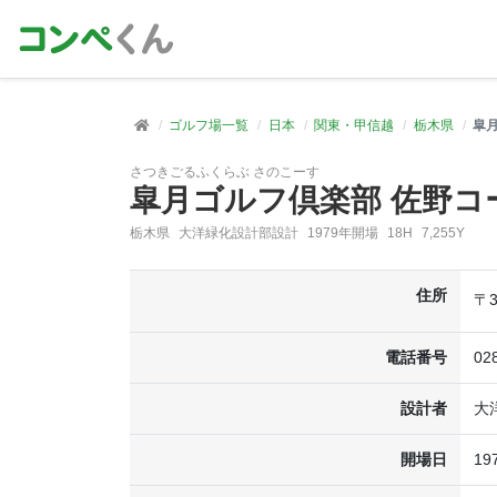
ゴルフ場一覧
日本
関東・甲信越
栃木県
皐
さつきごるふくらぶ さのこーす
皐月ゴルフ倶楽部 佐野コ
栃木県
大洋緑化設計部設計
1979年開場
18H
7,255Y
住所
〒3
電話番号
02
設計者
大
開場日
19