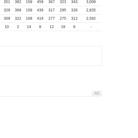
351
382
158
459
367
323
343
3,008
329
369
158
439
317
295
326
2,835
309
322
108
419
277
275
312
2,592
10
2
14
8
12
18
6
-
AD