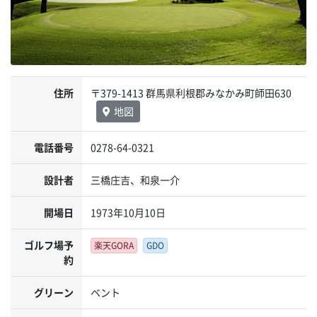
住所
〒379-1413 群馬県利根郡みなかみ町師田630
地図
電話番号
0278-64-0321
設計者
三橋庄吉、和泉一介
開場日
1973年10月10日
ゴルフ場予
楽天GORA
GDO
約
グリーン
ベント