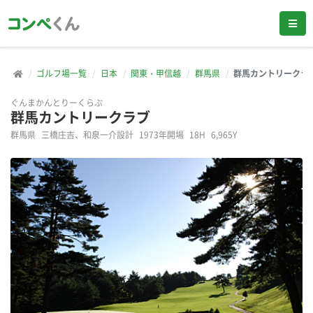
ゴルフ場一覧
日本
関東・甲信越
群馬県
群馬カントリークラ
ぐんまかんとりーくらぶ
群馬カントリークラブ
群馬県
三橋庄吉、和泉一介設計
1973年開場
18H
6,965Y