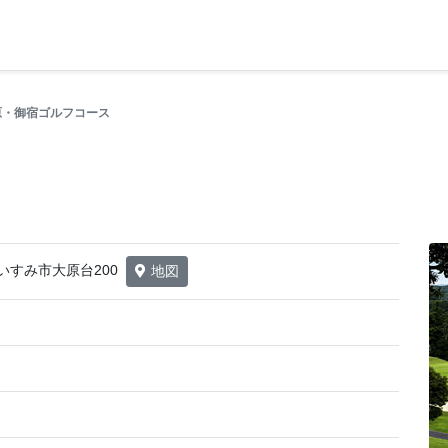
原・御宿ゴルフコース
葉県いすみ市大原台200
地図