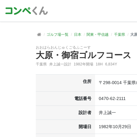
ゴルフ場一覧
日本
関東・甲信越
千葉県
大
おおはらおんじゅくごるふこーす
大原・御宿ゴルフコース
千葉県
井上誠一設計
1982年開場
18H
6,834Y
住所
〒298-0014 千
電話番号
0470-62-2111
設計者
井上誠一
開場日
1982年10月29日