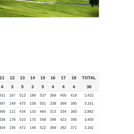
11
12
13
14
15
16
17
18
TOTAL
4
3
5
3
5
4
4
4
36
431
167
513
189
537
369
400
419
3,432
397
149
475
158
501
338
369
395
3,161
366
121
434
133
464
313
334
360
2,882
438
178
510
170
558
399
423
395
3,450
404
156
472
146
522
369
392
371
3,182