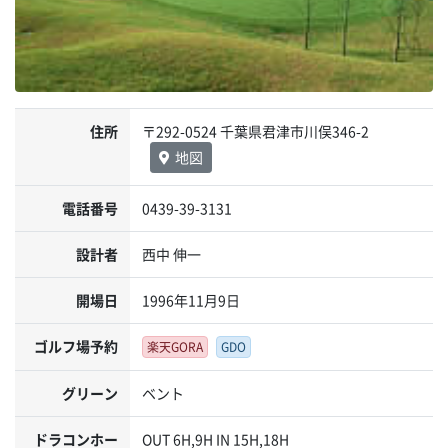
住所
〒292-0524 千葉県君津市川俣346-2
地図
電話番号
0439-39-3131
設計者
西中 伸一
開場日
1996年11月9日
ゴルフ場予約
楽天GORA
GDO
グリーン
ベント
ドラコンホー
OUT 6H,9H IN 15H,18H