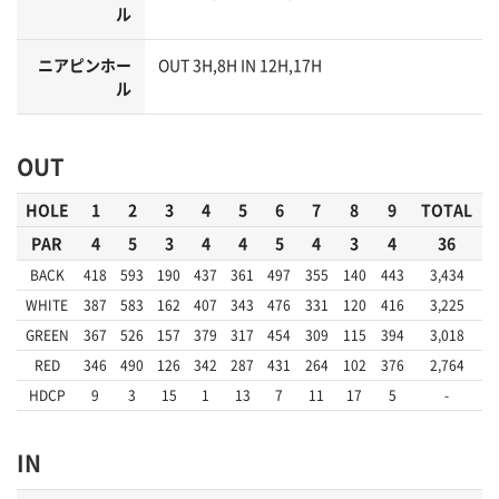
ル
ニアピンホー
OUT 3H,8H IN 12H,17H
ル
OUT
HOLE
1
2
3
4
5
6
7
8
9
TOTAL
PAR
4
5
3
4
4
5
4
3
4
36
BACK
418
593
190
437
361
497
355
140
443
3,434
WHITE
387
583
162
407
343
476
331
120
416
3,225
GREEN
367
526
157
379
317
454
309
115
394
3,018
RED
346
490
126
342
287
431
264
102
376
2,764
HDCP
9
3
15
1
13
7
11
17
5
-
IN