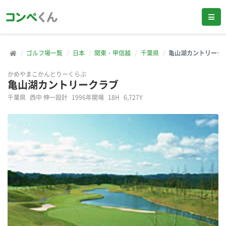
ゴルフ場一覧
日本
関東・甲信越
千葉県
亀山湖カントリーク
かめやまこかんとりーくらぶ
亀山湖カントリークラブ
千葉県
西中 伸一設計
1996年開場
18H
6,727Y