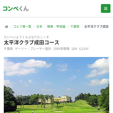
ゴルフ場一覧
日本
関東・甲信越
千葉県
太平洋クラブ成田コ
たいへいようくらぶなりたこーす
太平洋クラブ成田コース
千葉県
ゲーリー・プレーヤー設計
1999年開場
18H
6,516Y