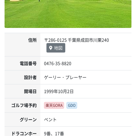
住所
〒286-0125 千葉県成田市川栗240
地図
電話番号
0476-35-8820
設計者
ゲーリー・プレーヤー
開場日
1999年10月2日
ゴルフ場予約
楽天GORA
GDO
グリーン
ベント
ドラコンホー
9番、17番