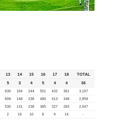
13
14
15
16
17
18
TOTAL
5
3
4
5
4
4
36
630
164
244
501
432
361
3,107
609
148
238
480
413
348
2,959
530
131
238
385
327
283
2,547
2
16
10
8
4
14
-