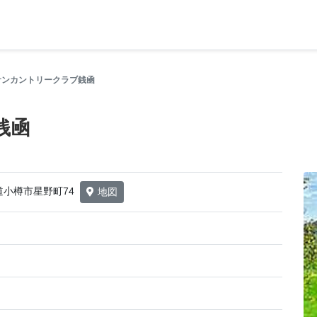
サンカントリークラブ銭凾
銭凾
海道小樽市星野町74
地図