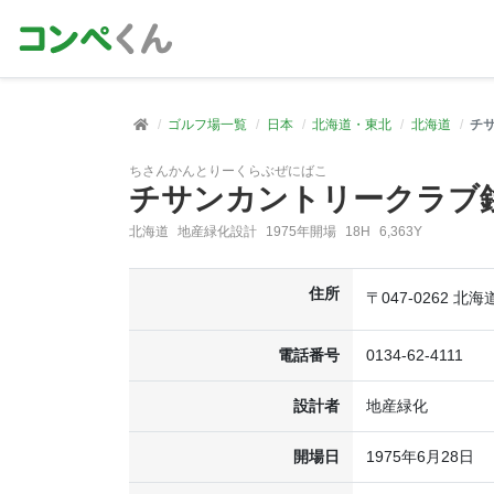
ゴルフ場一覧
日本
北海道・東北
北海道
チ
ちさんかんとりーくらぶぜにばこ
チサンカントリークラブ
北海道
地産緑化設計
1975年開場
18H
6,363Y
住所
〒047-0262 北
電話番号
0134-62-4111
設計者
地産緑化
開場日
1975年6月28日