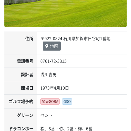
住所
〒922-0824 石川県加賀市日谷町1番地
地図
電話番号
0761-72-3315
設計者
浅川吉男
開場日
1973年4月10日
ゴルフ場予約
楽天GORA
GDO
グリーン
ベント
ドラコンホー
松、6番・竹、2番・梅、6番