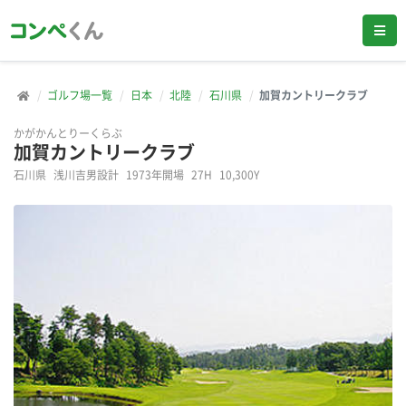
ゴルフ場一覧
日本
北陸
石川県
加賀カントリークラブ
かがかんとりーくらぶ
加賀カントリークラブ
石川県
浅川吉男設計
1973年開場
27H
10,300Y