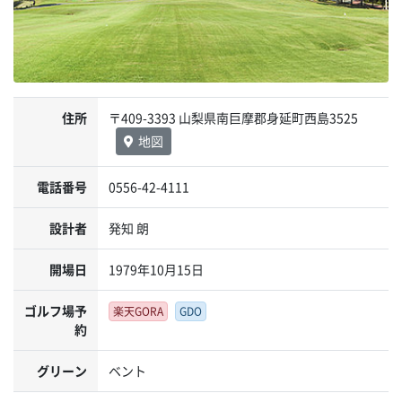
住所
〒409-3393 山梨県南巨摩郡身延町西島3525
地図
電話番号
0556-42-4111
設計者
発知 朗
開場日
1979年10月15日
ゴルフ場予
楽天GORA
GDO
約
グリーン
ベント