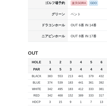
ゴルフ場予約
楽天GORA
GDO
グリーン
ベント
ドラコンホール
OUT 6番 IN 14番
ニアピンホール
OUT 8番 IN 17番
OUT
HOLE
1
2
3
4
5
6
PAR
4
5
3
4
4
4
BLACK
383
553
213
441
379
432
BLUE
374
539
183
441
361
392
WHITE
342
495
183
412
333
381
RED
342
468
152
389
333
317
HDCP
3
15
9
1
7
13