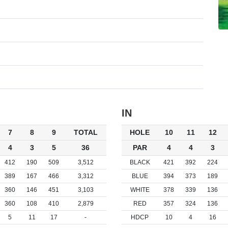
IN
7
8
9
TOTAL
HOLE
10
11
12
4
3
5
36
PAR
4
4
3
412
190
509
3,512
BLACK
421
392
224
389
167
466
3,312
BLUE
394
373
189
360
146
451
3,103
WHITE
378
339
136
360
108
410
2,879
RED
357
324
136
5
11
17
-
HDCP
10
4
16