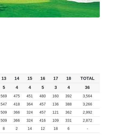
13
14
15
16
17
18
TOTAL
5
4
4
5
3
4
36
569
475
451
480
160
392
3,564
547
418
364
457
136
388
3,266
509
366
324
457
121
362
2,992
509
366
324
416
109
331
2,872
8
2
14
12
18
6
-