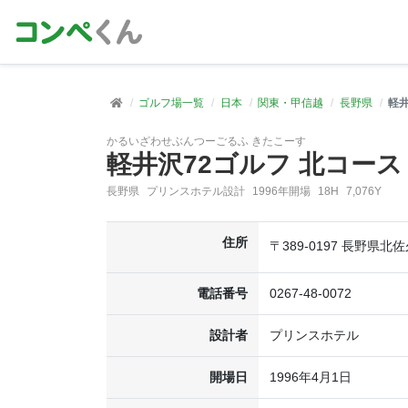
ゴルフ場一覧
日本
関東・甲信越
長野県
軽井
かるいざわせぶんつーごるふ きたこーす
軽井沢72ゴルフ 北コース
長野県
プリンスホテル設計
1996年開場
18H
7,076Y
住所
〒389-0197 長野
電話番号
0267-48-0072
設計者
プリンスホテル
開場日
1996年4月1日